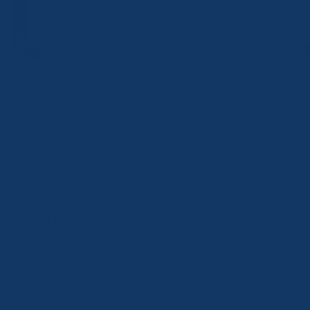
ELIZ-IMMO
est une néo-agence, la
solution intermédiaire entre une agence
traditionnelle et la vente entre particuliers.
C’est une agence immobilière de nouvelle
génération plus flexible et disponible, une
agence en ligne créée pour répondre aux
nouvelles attentes des clients (reportage
photos de qualité, vidéos de présentation…).
Elle offre des honoraires bien moins élevés
qu'une agence traditionnelle et sécurise votre
transaction.