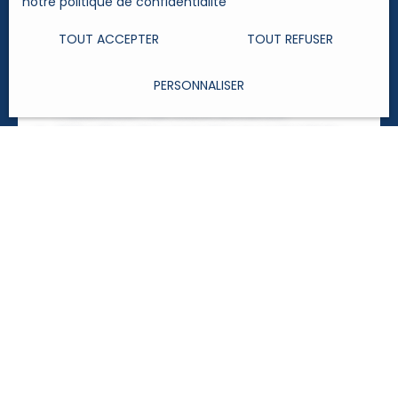
Réalisation de l’estimation au prix du
notre politique de confidentialité
.
marché
TOUT ACCEPTER
TOUT REFUSER
Signature du mandat de vente
Mise en valeur du bien
PERSONNALISER
Publication de votre annonce
Sélection des acquéreurs potentiels
Réalisation des visites
Gestion des offres d’achat
Signature du compromis de vente
Signature de l’acte authentique
Ses priorités, la sécurisation de la
transaction et votre satisfaction.
ELIZ-IMMO, l’immobilier en confiance!