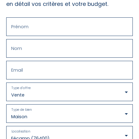
en détail vos critères et votre budget.
de 5mX3m (15. 000€ à rajouter sur le prix
indiqué) 156. 000€ HAI 150. 000€ net vendeur
+ 6. 000€ttc honoraires (soit 4% à la charge
de l'acquéreur). Mandat n°138 DPE E/D Les
Prénom
informations sur les risques auxquels ce bien
est exposé sont disponibles sur le site
Géorisques. Pour visiter, contactez Elise
Nom
COQUIN-LAPERT au 06. 71. 25. 13. 25 ou par
courriel à contact@eliz-immo. fr - www. eliz-
immo. fr - SAS ECL IMMOBILIER ELIZ-IMMO -
Email
Capital 5 000€ - 14, rue Bella Pochez - 76400
FECAMP - RCS 904 961 364 Le Havre -
Garantie MMA - Carte prof. 7604 2021 000
Type d'offre
000 004 CCI 76
Vente
Type de bien
Maison
Localisation
Fécamp (76400)