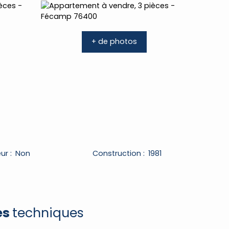
+ de photos
ur
:
Non
Construction
:
1981
es
techniques