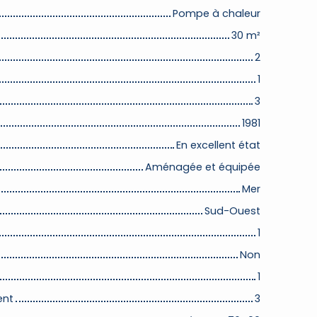
Pompe à chaleur
30
m²
2
1
3
1981
En excellent état
Aménagée et équipée
Mer
Sud-Ouest
1
Non
1
ent
3