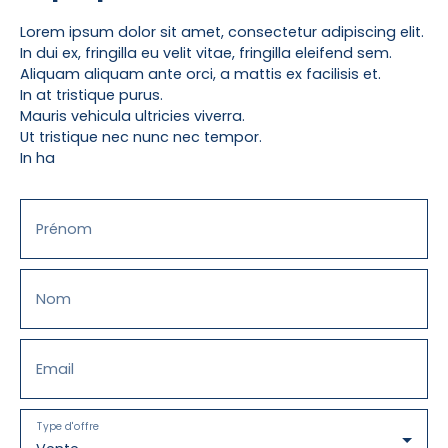
n°152 DPE G/C. Les informations sur les risques
auxquels ce bien est exposé sont disponibles sur
Lorem ipsum dolor sit amet, consectetur adipiscing elit.
le site Géorisques. Pour visiter, contactez Elise
In dui ex, fringilla eu velit vitae, fringilla eleifend sem.
COQUIN-LAPERT au 06. 71. 25. 13. 25 ou par courriel
Aliquam aliquam ante orci, a mattis ex facilisis et.
à contact@eliz-immo. fr - www. eliz-immo. fr -
In at tristique purus.
SAS ECL IMMOBILIER ELIZ-IMMO - Capital 5 000€ - 14,
Mauris vehicula ultricies viverra.
rue Bella Pochez - 76400 FECAMP - RCS 904 961
Ut tristique nec nunc nec tempor.
364 Le Havre - Garantie MMA - Carte prof. 7604
In ha
2021 000 000 004 CCI 76
Prénom
Nom
Email
Type d'offre