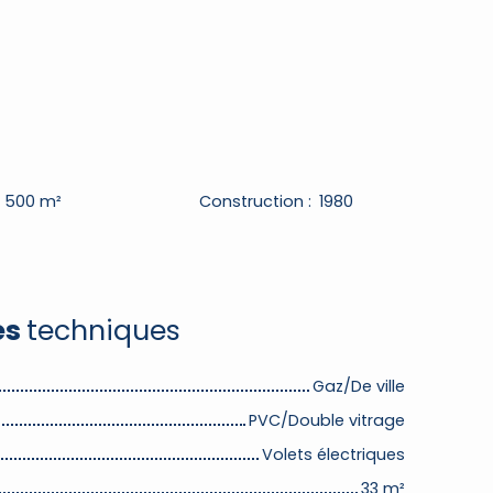
:
500
m²
Construction
:
1980
es
techniques
Gaz/De ville
PVC/Double vitrage
Volets électriques
33
m²