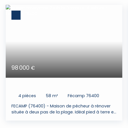
98 000
€
Quartier Plage - Maison de pêcheur
4
pièces
58
m²
Fécamp 76400
FECAMP (76400) - Maison de pécheur à rénover
située à deux pas de la plage. Idéal pied à terre en
Normandie ! Au rez-de-chaussée: petit salon,
cuisine avec skydome ouverte sur salle à manger,