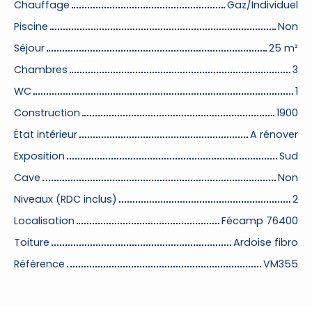
Chauffage
Gaz/Individuel
Piscine
Non
Séjour
25
m²
Chambres
3
WC
1
Construction
1900
État intérieur
A rénover
Exposition
Sud
Cave
Non
Niveaux (RDC inclus)
2
Localisation
Fécamp 76400
Toiture
Ardoise fibro
Référence
VM355