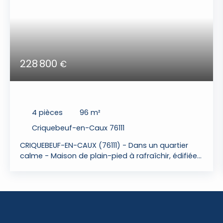
228 800
€
Maison de plain-pied édifiée sur 1200m²
4
pièces
96
m²
Criquebeuf-en-Caux 76111
CRIQUEBEUF-EN-CAUX (76111) - Dans un quartier
calme - Maison de plain-pied à rafraîchir, édifiée
sur environ 1200m² de terrain (clôtures à prévoir).
Elle offre au rez-de-chaussée : grande entrée,
séjour avec cheminée, cuisine indépendante, 3
chambres, salle de bain, wc. A l'étage : grenier à
aménager dalle béton 70m². Sous-sol complet.
Chauffage électrique. DPE D/B 218. 400€ HAI Les