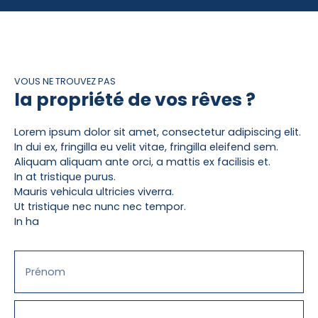
informations sur les risques auxquels ce bien est
exposé sont disponibles sur le site Géorisques.
Pour visiter, contactez Elise COQUIN-LAPERT au 06.
71. 25. 13. 25 ou par courriel à contact@eliz-immo.
fr - www. eliz-immo. fr - SAS ECL IMMOBILIER ELIZ-
VOUS NE TROUVEZ PAS
IMMO - Capital 5 000€ - 14, rue Bella Pochez -
la propriété de vos rêves ?
76400 FECAMP - RCS 904 961 364 Le Havre -
Garantie MMA - Carte prof. 7604 2021 000 000 004
CCI 76
Lorem ipsum dolor sit amet, consectetur adipiscing elit.
In dui ex, fringilla eu velit vitae, fringilla eleifend sem.
Aliquam aliquam ante orci, a mattis ex facilisis et.
In at tristique purus.
Mauris vehicula ultricies viverra.
Ut tristique nec nunc nec tempor.
In ha
Prénom