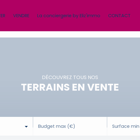
ER
VENDRE
La conciergerie by Eliz'immo
CONTACT
DÉCOUVREZ TOUS NOS
TERRAINS EN VENTE
Budget max (€)
Surface min